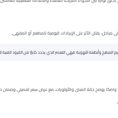
ق توازنًا بين الأجواء المريحة للعملاء والكفاءة التشغيلية للعاملين.
على مراحل، يقلل الأثر على الإيرادات اليومية للمطعم أو المقهى.
لمطبخ وأنظمة التهوية؛ فهي العنصر الذي يحدد كثيرًا من القيود الفنية ل
يًا واضحًا يوضح حالة المبنى والأولويات، مع عرض سعر تفصيلي وضمان حقي