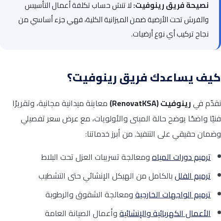
نصيحة فريق رينوفيت:
لا تنسَ حساب تكلفة أعمال التأسيس
والفرش تحت الأرضية ضمن الميزانية الكلية، فهي جزء أساسي من
نجاح تركيب أي نوع أرضيات.
كيف يساعدك فريق رينوفيت؟
نقدّم في
رينوفيت (RenovatKSA)
معاينة ميدانية مجانية، وتقريرًا
فنيًا واضحًا يوضح حالة المبنى والأولويات، مع عرض سعر تفصيلي
وضمان حقيقي على التنفيذ. من أبرز خدماتنا:
ترميم دورات المياه
ومعالجة تسريبات العزل تحت البلاط
ترميم الفلل
بالكامل من الهيكل الإنشائي حتى التشطيب
ترميم الواجهات الخارجية
ومعالجة الشقوق والرطوبة
الأعمال الكهربائية والإنشائية
وأعمال الصيانة العامة