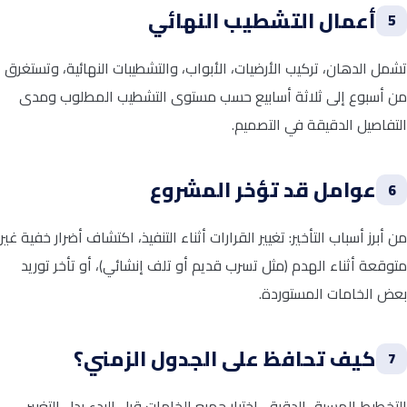
أعمال التشطيب النهائي
5
تشمل الدهان، تركيب الأرضيات، الأبواب، والتشطيبات النهائية، وتستغرق
من أسبوع إلى ثلاثة أسابيع حسب مستوى التشطيب المطلوب ومدى
التفاصيل الدقيقة في التصميم.
عوامل قد تؤخر المشروع
6
من أبرز أسباب التأخير: تغيير القرارات أثناء التنفيذ، اكتشاف أضرار خفية غير
متوقعة أثناء الهدم (مثل تسرب قديم أو تلف إنشائي)، أو تأخر توريد
بعض الخامات المستوردة.
كيف تحافظ على الجدول الزمني؟
7
التخطيط المسبق الدقيق، اختيار جميع الخامات قبل البدء بدل التغيير