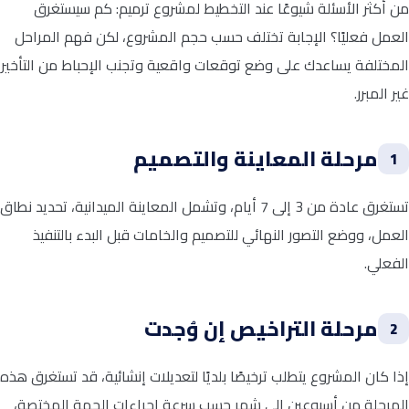
من أكثر الأسئلة شيوعًا عند التخطيط لمشروع ترميم: كم سيستغرق
العمل فعليًا؟ الإجابة تختلف حسب حجم المشروع، لكن فهم المراحل
المختلفة يساعدك على وضع توقعات واقعية وتجنب الإحباط من التأخير
غير المبرر.
مرحلة المعاينة والتصميم
1
تستغرق عادة من 3 إلى 7 أيام، وتشمل المعاينة الميدانية، تحديد نطاق
العمل، ووضع التصور النهائي للتصميم والخامات قبل البدء بالتنفيذ
الفعلي.
مرحلة التراخيص إن وُجدت
2
إذا كان المشروع يتطلب ترخيصًا بلديًا لتعديلات إنشائية، قد تستغرق هذه
المرحلة من أسبوعين إلى شهر حسب سرعة إجراءات الجهة المختصة،