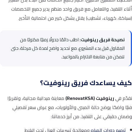
أثناء التنفيذ، والتعامل مع فريق واحد منظم يدير جميع التخصصات
(سباكة، كهرباء، تشطيب) يقلل بشكل كبير من احتمالية التأخير.
نصيحة فريق رينوفيت:
اطلب دائمًا جدولًا زمنيًا مكتوبًا من
المقاول قبل بدء المشروع، مع تحديد واضح لمدة كل مرحلة، حتى
تتمكن من متابعة الالتزام بالمواعيد.
كيف يساعدك فريق رينوفيت؟
نقدّم في
رينوفيت (RenovatKSA)
معاينة ميدانية مجانية، وتقريرًا
فنيًا واضحًا يوضح حالة المبنى والأولويات، مع عرض سعر تفصيلي
وضمان حقيقي على التنفيذ. من أبرز خدماتنا:
ترميم دورات المياه
ومعالجة تسريبات العزل تحت البلاط