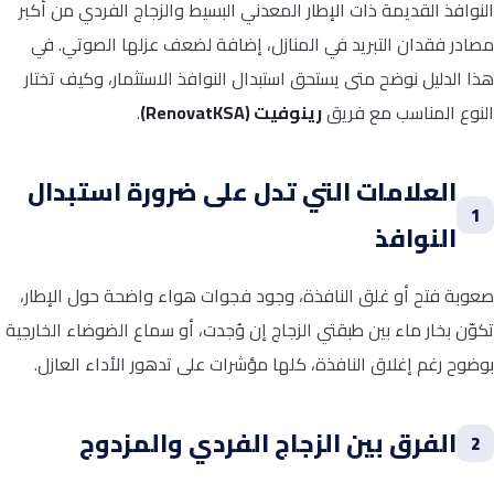
النوافذ القديمة ذات الإطار المعدني البسيط والزجاج الفردي من أكبر
مصادر فقدان التبريد في المنازل، إضافة لضعف عزلها الصوتي. في
هذا الدليل نوضح متى يستحق استبدال النوافذ الاستثمار، وكيف تختار
النوع المناسب مع فريق
رينوفيت (RenovatKSA)
.
العلامات التي تدل على ضرورة استبدال
1
النوافذ
صعوبة فتح أو غلق النافذة، وجود فجوات هواء واضحة حول الإطار،
تكوّن بخار ماء بين طبقتي الزجاج إن وُجدت، أو سماع الضوضاء الخارجية
بوضوح رغم إغلاق النافذة، كلها مؤشرات على تدهور الأداء العازل.
الفرق بين الزجاج الفردي والمزدوج
2