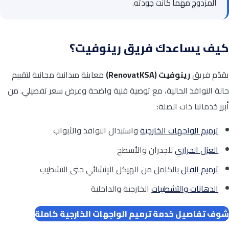
المزدوج مهما كانت جودته.
كيف يساعدك فريق رينوفيت؟
يقدّم فريق
رينوفيت (RenovatKSA)
معاينة ميدانية مجانية لتقييم
حالة النوافذ الحالية، مع توصية فنية واضحة وعرض سعر تفصيلي. من
أبرز خدماتنا ذات الصلة:
ترميم الواجهات الخارجية
واستبدال النوافذ والأبواب
العزل الحراري
للجدران والأسطح
ترميم الفلل
بالكامل من الهيكل الإنشائي حتى التشطيب
الدهانات والتشطيبات
الخارجية والداخلية
شوف تفاصيل خدمة ترميم الواجهات الخارجية كاملة