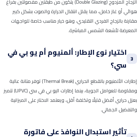
الزجاج المزدوج (Double Glazing) يتكون من طبقتين مفصولتين بفراغ
هوائي أو غاز خامل، مما يقلل انتقال الحرارة والصوت بشكل كبير
مقارنة بالزجاج الفردي التقليدي، وهو خيار مناسب خاصة للواجهات
المعرضة لأشعة الشمس المباشرة.
اختيار نوع الإطار: ألمنيوم أم يو بي في
3
سي؟
إطارات الألمنيوم بالقطع الحراري (Thermal Break) توفر متانة عالية
ومقاومة للعوامل الجوية، بينما إطارات اليو بي في سي (UPVC) تتميز
بعزل حراري أفضل قليلًا وتكلفة أقل، ويعتمد الاختار على الميزانية
والتفضيل الجمالي.
تأثير استبدال النوافذ على فاتورة