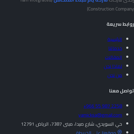
Construction Company)
روابط سريعة
الرئيسية
خدماتنا
المقالات
لماذا نحن
من نحن
تواصل معنا
+966 55 987 2258
yamicksa@gmail.com
حي السويدي، شارع صيدا، مبنى 7387، الرياض 12791
موقعنا على الخريطة