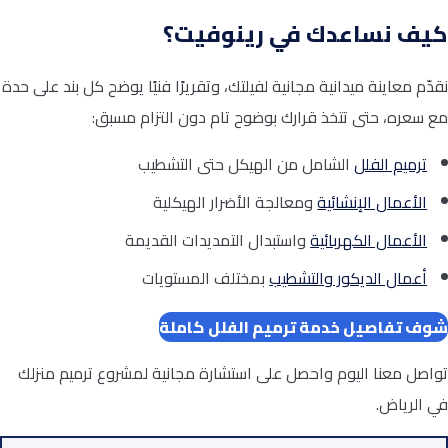
كيف نساعدك في رينوفيت؟
نقدّم معاينة ميدانية مجانية لفيلتك، وتقريرًا فنيًا يوضح كل بند على حدة
مع سعره، حتى تتخذ قرارك بوضوح تام دون التزام مسبق:
ترميم الفلل
الشامل من الهيكل حتى التشطيب
الأعمال الإنشائية
ومعالجة الأضرار الهيكلية
الأعمال الكهربائية
واستبدال التمديدات القديمة
أعمال الديكور والتشطيب
بمختلف المستويات
شوف تفاصيل خدمة ترميم الفلل كاملة
تواصل معنا اليوم واحصل على استشارة مجانية لمشروع ترميم منزلك
في الرياض.