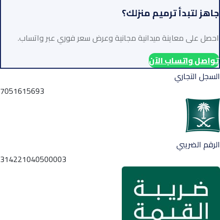
جاهز لتبدأ ترميم منزلك؟
احصل على معاينة ميدانية مجانية وعرض سعر فوري عبر واتساب.
تواصل واتساب الآن
السجل التجاري
7051615693
الرقم الضريبي
314221040500003