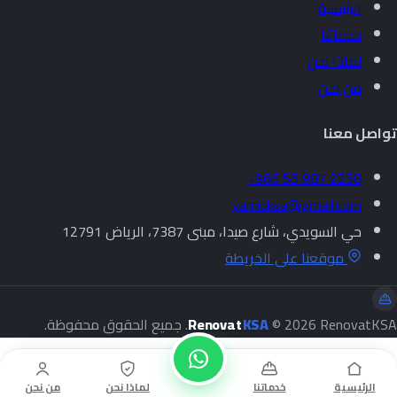
الرئيسية
خدماتنا
لماذا نحن
من نحن
تواصل معنا
+966 55 987 2258
yamicksa@gmail.com
حي السويدي، شارع صيدا، مبنى 7387، الرياض 12791
موقعنا على الخريطة
© 2026 RenovatKSA. جميع الحقوق محفوظة.
KSA
Renovat
الرئيسية
خدماتنا
لماذا نحن
من نحن