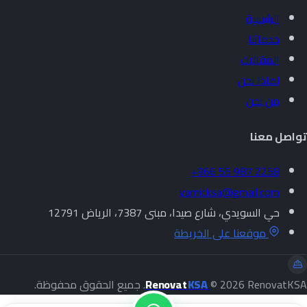
الرئيسية
خدماتنا
المقالات
لماذا نحن
من نحن
تواصل معنا
+966 55 987 2258
yamicksa@gmail.com
حي السويدي، شارع صيدا، مبنى 7387، الرياض 12791
موقعنا على الخريطة
© 2026 RenovatKSA. جميع الحقوق محفوظة.
KSA
Renovat