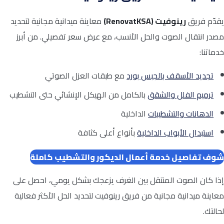
يقدّم فريق
رينوفيت (RenovatKSA)
معاينة ميدانية مجانية لتحديد
مصدر انتقال الصوت والحل الأنسب، مع عرض سعر تفصيلي. من أبرز
خدماتنا:
تجديد الأسقف بالجبس بورد
مع طبقات العزل الصوتي
ترميم الفلل والشقق
بالكامل من الهيكل الإنشائي حتى التشطيب
الدهانات والتشطيبات
الداخلية
استبدال الأبواب الداخلية
بأنواع أعلى كثافة
شوف تفاصيل خدمة أعمال الديكور والتشطيب كاملة
إذا كان الصوت المنتقل بين الغرف يزعجك بشكل يومي، احصل على
معاينة ميدانية مجانية من فريق رينوفيت لتحديد الحل الأكثر فعالية
لحالتك.