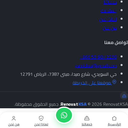
خدماتنا
المقالات
لماذا نحن
من نحن
تواصل معنا
+966 55 987 2258
yamicksa@gmail.com
حي السويدي، شارع صيدا، مبنى 7387، الرياض 12791
موقعنا على الخريطة
© 2026 RenovatKSA. جميع الحقوق محفوظة.
KSA
Renovat
الرئيسية
خدماتنا
لماذا نحن
من نحن