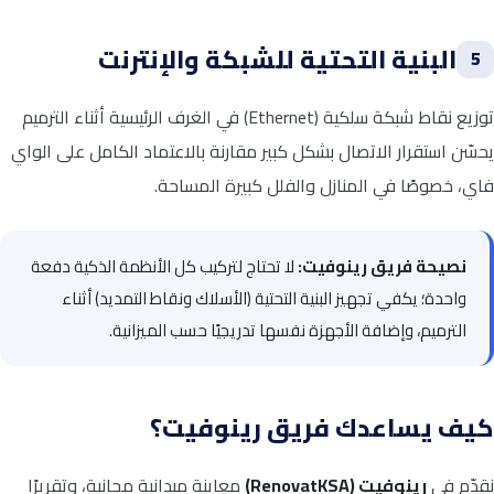
البنية التحتية للشبكة والإنترنت
5
توزيع نقاط شبكة سلكية (Ethernet) في الغرف الرئيسية أثناء الترميم
يحسّن استقرار الاتصال بشكل كبير مقارنة بالاعتماد الكامل على الواي
فاي، خصوصًا في المنازل والفلل كبيرة المساحة.
نصيحة فريق رينوفيت:
لا تحتاج لتركيب كل الأنظمة الذكية دفعة
واحدة؛ يكفي تجهيز البنية التحتية (الأسلاك ونقاط التمديد) أثناء
الترميم، وإضافة الأجهزة نفسها تدريجيًا حسب الميزانية.
كيف يساعدك فريق رينوفيت؟
نقدّم في
رينوفيت (RenovatKSA)
معاينة ميدانية مجانية، وتقريرًا