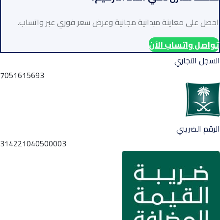
احصل على معاينة ميدانية مجانية وعرض سعر فوري عبر واتساب.
تواصل واتساب الآن
السجل التجاري
7051615693
الرقم الضريبي
314221040500003