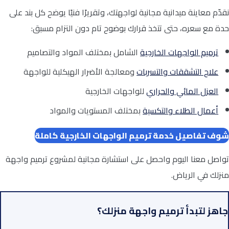
نقدّم معاينة ميدانية مجانية لواجهتك، وتقريرًا فنيًا يوضح كل بند على
حدة مع سعره، حتى تتخذ قرارك بوضوح تام دون التزام مسبق:
ترميم الواجهات الخارجية
الشامل بمختلف المواد والتصاميم
علاج التشققات والتسربات
ومعالجة الأضرار الهيكلية للواجهة
العزل المائي والحراري
للواجهات الخارجية
أعمال الطلاء والتكسية
بمختلف المستويات والمواد
شوف تفاصيل خدمة ترميم الواجهات الخارجية كاملة
تواصل معنا اليوم واحصل على استشارة مجانية لمشروع ترميم واجهة
منزلك في الرياض.
جاهز لتبدأ ترميم واجهة منزلك؟