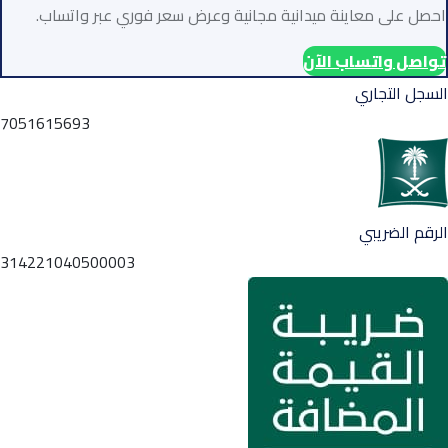
احصل على معاينة ميدانية مجانية وعرض سعر فوري عبر واتساب.
تواصل واتساب الآن
السجل التجاري
7051615693
الرقم الضريبي
314221040500003