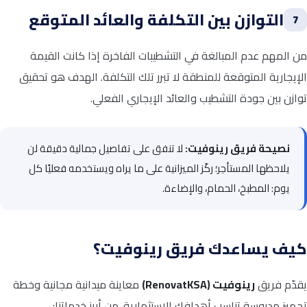
التوازن بين التكلفة والعائد المتوقع
7
من المهم عدم المبالغة في التشطيبات الفاخرة إذا كانت القيمة
الإيجارية المتوقعة للمنطقة لا تبرر تلك التكلفة. الهدف هو تحقيق
توازن بين جودة التشطيب والعائد الإيجاري الفعلي.
نصيحة فريق رينوفيت:
لا تنفق على تفاصيل جمالية دقيقة لن
يلاحظها المستأجر؛ ركّز الميزانية على ما يراه ويستخدمه فعليًا كل
يوم: المطبخ، الحمام، والإضاءة.
كيف يساعدك فريق رينوفيت؟
يقدّم فريق
رينوفيت (RenovatKSA)
معاينة ميدانية مجانية وخطة
تجهيز مدروسة تناسب أهدافك الاستثمارية. من أبرز خدماتنا: