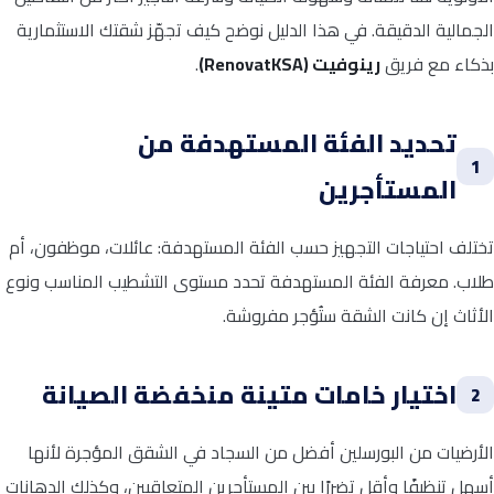
الجمالية الدقيقة. في هذا الدليل نوضح كيف تجهّز شقتك الاستثمارية
بذكاء مع فريق
رينوفيت (RenovatKSA)
.
تحديد الفئة المستهدفة من
1
المستأجرين
تختلف احتياجات التجهيز حسب الفئة المستهدفة: عائلات، موظفون، أم
طلاب. معرفة الفئة المستهدفة تحدد مستوى التشطيب المناسب ونوع
الأثاث إن كانت الشقة ستُؤجر مفروشة.
اختيار خامات متينة منخفضة الصيانة
2
الأرضيات من البورسلين أفضل من السجاد في الشقق المؤجرة لأنها
أسهل تنظيفًا وأقل تضررًا بين المستأجرين المتعاقبين، وكذلك الدهانات