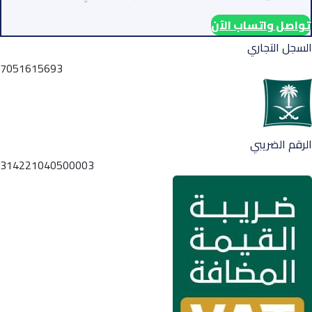
تواصل واتساب الآن
السجل التجاري
7051615693
الرقم الضريبي
314221040500003