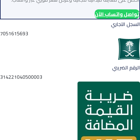
تواصل واتساب الآن
السجل التجاري
7051615693
الرقم الضريبي
314221040500003