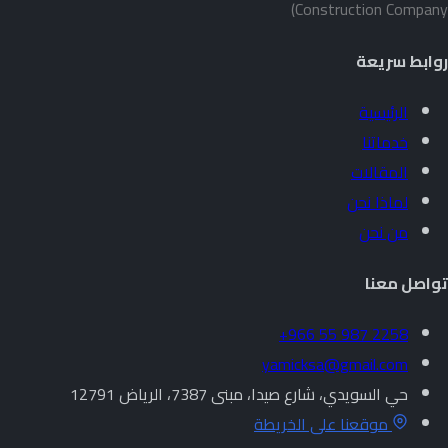
Construction Company)
روابط سريعة
الرئيسية
خدماتنا
المقالات
لماذا نحن
من نحن
تواصل معنا
+966 55 987 2258
yamicksa@gmail.com
حي السويدي، شارع صيدا، مبنى 7387، الرياض 12791
موقعنا على الخريطة