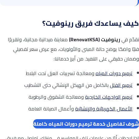
كيف يساعدك فريق رينوفيت؟
نقدّم في
رينوفيت (RenovatKSA)
معاينة ميدانية مجانية، وتقريرًا
فنيًا واضحًا يوضح حالة المبنى والأولويات، مع عرض سعر تفصيلي
وضمان حقيقي على التنفيذ. من أبرز خدماتنا:
ترميم دورات المياه
ومعالجة تسريبات العزل تحت البلاط
ترميم الفلل
بالكامل من الهيكل الإنشائي حتى التشطيب
ترميم الواجهات الخارجية
ومعالجة الشقوق والرطوبة
الأعمال الكهربائية والإنشائية
وأعمال الصيانة العامة
شوف تفاصيل خدمة ترميم دورات المياه كاملة
إذا لاحظت أيًا من علامات تلف المواسير في منزلك، تواصل مع فريق