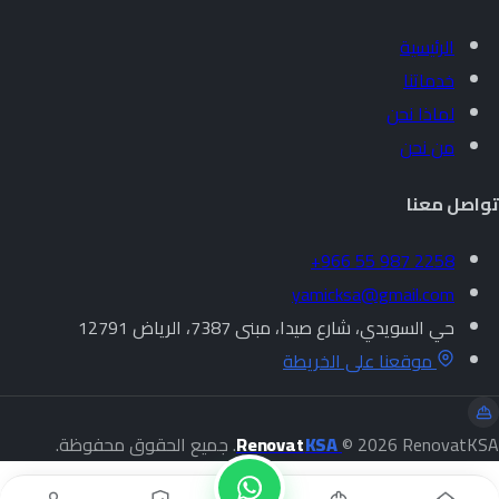
الرئيسية
خدماتنا
لماذا نحن
من نحن
تواصل معنا
+966 55 987 2258
yamicksa@gmail.com
حي السويدي، شارع صيدا، مبنى 7387، الرياض 12791
موقعنا على الخريطة
© 2026 RenovatKSA. جميع الحقوق محفوظة.
KSA
Renovat