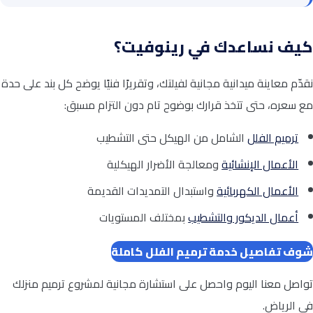
كيف نساعدك في رينوفيت؟
نقدّم معاينة ميدانية مجانية لفيلتك، وتقريرًا فنيًا يوضح كل بند على حدة
مع سعره، حتى تتخذ قرارك بوضوح تام دون التزام مسبق:
ترميم الفلل
الشامل من الهيكل حتى التشطيب
الأعمال الإنشائية
ومعالجة الأضرار الهيكلية
الأعمال الكهربائية
واستبدال التمديدات القديمة
أعمال الديكور والتشطيب
بمختلف المستويات
شوف تفاصيل خدمة ترميم الفلل كاملة
تواصل معنا اليوم واحصل على استشارة مجانية لمشروع ترميم منزلك
في الرياض.