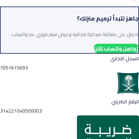
جاهز لتبدأ ترميم منزلك؟
احصل على معاينة ميدانية مجانية وعرض سعر فوري عبر واتساب.
تواصل واتساب الآن
السجل التجاري
7051615693
الرقم الضريبي
314221040500003