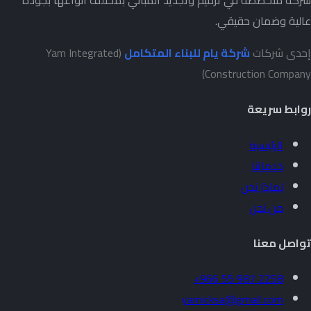
شركة متخصصة في ترميم وتجديد المباني بمختلف أنواعها بجودة
عالية وضمان حقيقي.
إحدى شركات
شركة يام للبناء المتكامل
(Yam Integrated
Construction Company)
روابط سريعة
الرئيسية
خدماتنا
لماذا نحن
من نحن
تواصل معنا
+966 55 987 2258
yamicksa@gmail.com