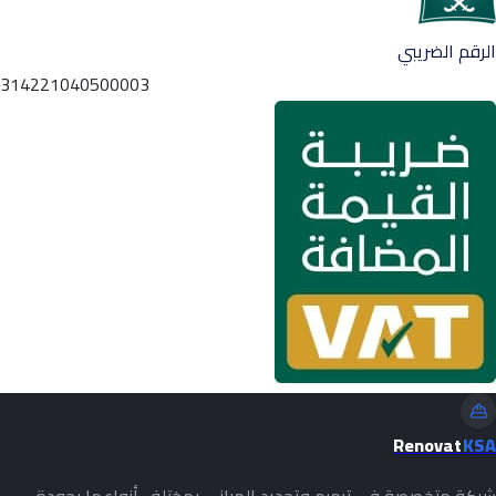
الرقم الضريبي
314221040500003
Renovat
KSA