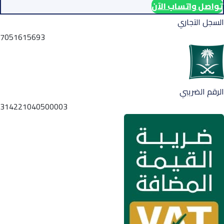
تواصل واتساب الآن
السجل التجاري
7051615693
الرقم الضريبي
314221040500003