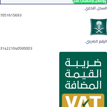
تواصل واتساب الآن
السجل التجاري
7051615693
الرقم الضريبي
314221040500003