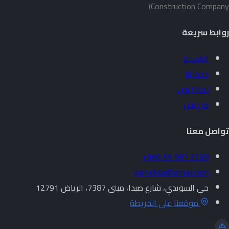
Construction Company)
روابط سريعة
الرئيسية
خدماتنا
لماذا نحن
من نحن
تواصل معنا
+966 55 987 2258
yamicksa@gmail.com
حي السويدي، شارع صيدا، مبنى 7387، الرياض 12791
موقعنا على الخريطة