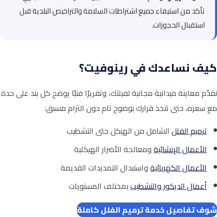
تأكد من استيفاء جميع اشتراطات السلامة والتراخيص البلدية قبل
استقبال الحجوزات.
كيف نساعدك في رينوفيت؟
نقدّم معاينة ميدانية مجانية لفيلتك، وتقريرًا فنيًا يوضح كل بند على حدة
مع سعره، حتى تتخذ قرارك بوضوح تام دون التزام مسبق:
ترميم الفلل
الشامل من الهيكل حتى التشطيب
الأعمال الإنشائية
ومعالجة الأضرار الهيكلية
الأعمال الكهربائية
واستبدال التمديدات القديمة
أعمال الديكور والتشطيب
بمختلف المستويات
شوف تفاصيل خدمة ترميم الفلل كاملة