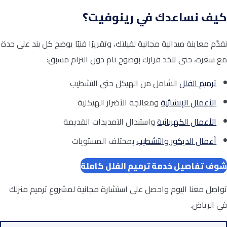
كيف نساعدك في رينوفيت؟
نقدّم معاينة ميدانية مجانية لفيلتك، وتقريرًا فنيًا يوضح كل بند على حدة
مع سعره، حتى تتخذ قرارك بوضوح تام دون التزام مسبق:
ترميم الفلل
الشامل من الهيكل حتى التشطيب
الأعمال الإنشائية
ومعالجة الأضرار الهيكلية
الأعمال الكهربائية
واستبدال التمديدات القديمة
أعمال الديكور والتشطيب
بمختلف المستويات
شوف تفاصيل خدمة ترميم الفلل كاملة
تواصل معنا اليوم واحصل على استشارة مجانية لمشروع ترميم منزلك
في الرياض.