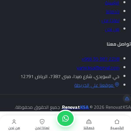
الرئيسية
خدماتنا
لماذا نحن
من نحن
تواصل معنا
+966 55 987 2258
yamicksa@gmail.com
حي السويدي، شارع صيدا، مبنى 7387، الرياض 12791
موقعنا على الخريطة
© 2026 RenovatKSA. جميع الحقوق محفوظة.
KSA
Renovat
الرئيسية
خدماتنا
لماذا نحن
من نحن