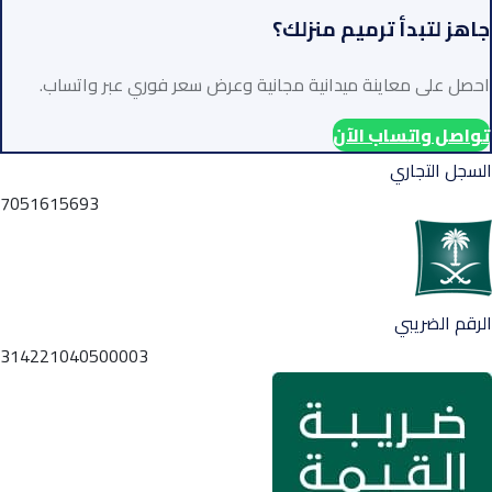
جاهز لتبدأ ترميم منزلك؟
احصل على معاينة ميدانية مجانية وعرض سعر فوري عبر واتساب.
تواصل واتساب الآن
السجل التجاري
7051615693
الرقم الضريبي
314221040500003