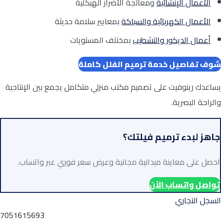
الأعمال الإنشائية
ومعالجة الأضرار الهيكلية
الأعمال الكهربائية والسباكة
بمعايير سلامة حديثة
أعمال الديكور والتشطيب
بمختلف المستويات
شوف تفاصيل خدمة ترميم الفلل كاملة
يساعدك رينوفيت على تصميم مكتب منزلي متكامل يجمع بين الإنتاجية
والراحة البصرية.
جاهز لبدء ترميم فيلتك؟
احصل على معاينة ميدانية مجانية وعرض سعر فوري عبر واتساب.
تواصل واتساب الآن
السجل التجاري
7051615693