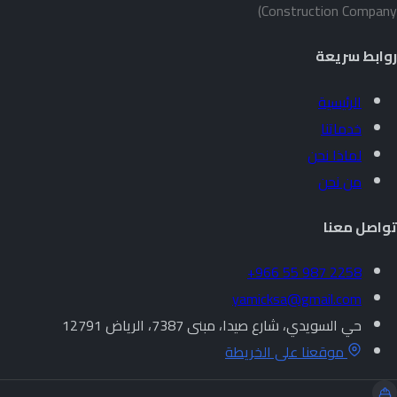
Construction Company)
روابط سريعة
الرئيسية
خدماتنا
لماذا نحن
من نحن
تواصل معنا
+966 55 987 2258
yamicksa@gmail.com
حي السويدي، شارع صيدا، مبنى 7387، الرياض 12791
موقعنا على الخريطة