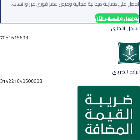
احصل على معاينة ميدانية مجانية وعرض سعر فوري عبر واتساب.
تواصل واتساب الآن
السجل التجاري
7051615693
الرقم الضريبي
314221040500003