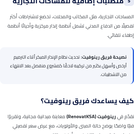
متطلبات إضافية للمساحات التجارية
5
المساحات التجارية، مثل المكاتب والمحلات، تخضع لاشتراطات أكثر
تفصيلًا من الدفاع المدني تشمل أنظمة إنذار مركزية وأحيانًا أنظمة
إطفاء تلقائي.
نصيحة فريق رينوفيت:
تحديث نظام الإنذار المبكر أثناء الترميم
أرخص وأسهل بكثير من تركيبه لاحقًا كمشروع منفصل بعد الانتهاء
من التشطيبات.
كيف يساعدك فريق رينوفيت؟
نقدّم في
رينوفيت (RenovatKSA)
معاينة ميدانية مجانية، وتقريرًا
فنيًا واضحًا يوضح حالة المبنى والأولويات، مع عرض سعر تفصيلي