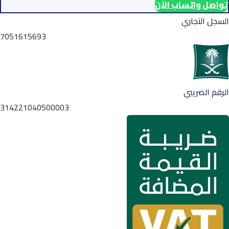
تواصل واتساب الآن
السجل التجاري
7051615693
الرقم الضريبي
314221040500003