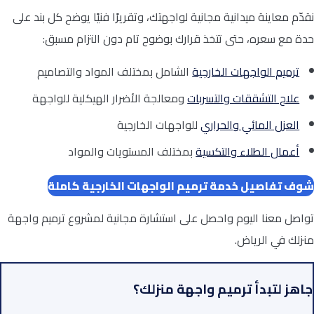
نقدّم معاينة ميدانية مجانية لواجهتك، وتقريرًا فنيًا يوضح كل بند على
حدة مع سعره، حتى تتخذ قرارك بوضوح تام دون التزام مسبق:
ترميم الواجهات الخارجية
الشامل بمختلف المواد والتصاميم
علاج التشققات والتسربات
ومعالجة الأضرار الهيكلية للواجهة
العزل المائي والحراري
للواجهات الخارجية
أعمال الطلاء والتكسية
بمختلف المستويات والمواد
شوف تفاصيل خدمة ترميم الواجهات الخارجية كاملة
تواصل معنا اليوم واحصل على استشارة مجانية لمشروع ترميم واجهة
منزلك في الرياض.
جاهز لتبدأ ترميم واجهة منزلك؟