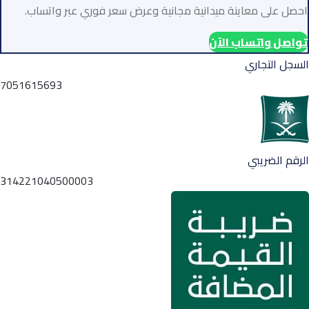
احصل على معاينة ميدانية مجانية وعرض سعر فوري عبر واتساب.
تواصل واتساب الآن
السجل التجاري
7051615693
الرقم الضريبي
314221040500003