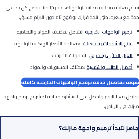
نقدّم معاينة ميدانية مجانية لواجهتك، وتقريرًا فنيًا يوضح كل بند على
حدة مع سعره، حتى تتخذ قرارك بوضوح تام دون التزام مسبق:
ترميم الواجهات الخارجية
الشامل بمختلف المواد والتصاميم
علاج التشققات والتسربات
ومعالجة الأضرار الهيكلية للواجهة
العزل المائي والحراري
للواجهات الخارجية
أعمال الطلاء والتكسية
بمختلف المستويات والمواد
شوف تفاصيل خدمة ترميم الواجهات الخارجية كاملة
تواصل معنا اليوم واحصل على استشارة مجانية لمشروع ترميم واجهة
منزلك في الرياض.
جاهز لتبدأ ترميم واجهة منزلك؟