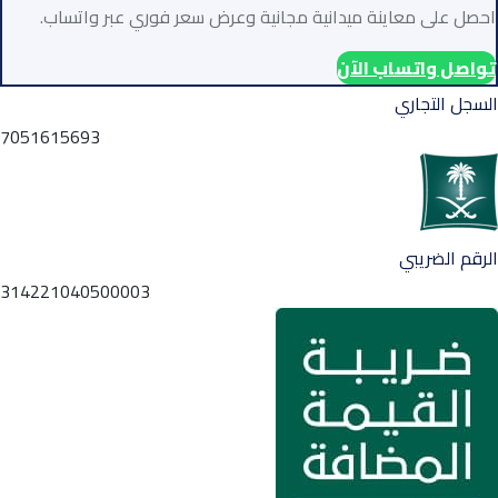
احصل على معاينة ميدانية مجانية وعرض سعر فوري عبر واتساب.
تواصل واتساب الآن
السجل التجاري
7051615693
الرقم الضريبي
314221040500003