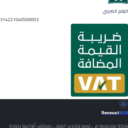
الرقم الضريبي
314221040500003
Renovat
KSA
شركة متخصصة في ترميم وتجديد المباني بمختلف أنواعها بجودة