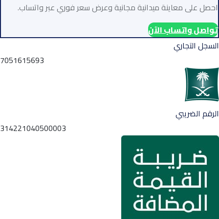
احصل على معاينة ميدانية مجانية وعرض سعر فوري عبر واتساب.
تواصل واتساب الآن
السجل التجاري
7051615693
الرقم الضريبي
314221040500003