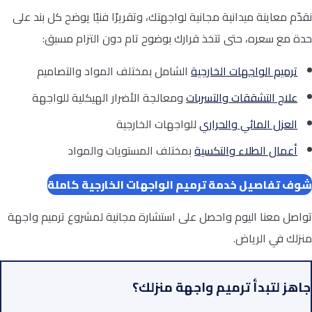
نقدّم معاينة ميدانية مجانية لواجهتك، وتقريرًا فنيًا يوضح كل بند على
حدة مع سعره، حتى تتخذ قرارك بوضوح تام دون التزام مسبق:
ترميم الواجهات الخارجية
الشامل بمختلف المواد والتصاميم
علاج التشققات والتسربات
ومعالجة الأضرار الهيكلية للواجهة
العزل المائي والحراري
للواجهات الخارجية
أعمال الطلاء والتكسية
بمختلف المستويات والمواد
شوف تفاصيل خدمة ترميم الواجهات الخارجية كاملة
تواصل معنا اليوم واحصل على استشارة مجانية لمشروع ترميم واجهة
منزلك في الرياض.
جاهز لتبدأ ترميم واجهة منزلك؟