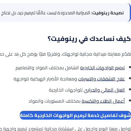
نصيحة رينوفيت:
الميزانية المحدودة ليست عائقًا لترميم جيد، بل تحتاج
كيف نساعدك في رينوفيت؟
نقدّم معاينة ميدانية مجانية لواجهتك، وتقريرًا فنيًا يوضح كل بند على
ترميم الواجهات الخارجية
الشامل بمختلف المواد والتصاميم
علاج التشققات والتسربات
ومعالجة الأضرار الهيكلية للواجهة
العزل المائي والحراري
للواجهات الخارجية
أعمال الطلاء والتكسية
بمختلف المستويات والمواد
شوف تفاصيل خدمة ترميم الواجهات الخارجية كاملة
تواصل معنا اليوم واحصل على استشارة مجانية لمشروع ترميم واجهة من