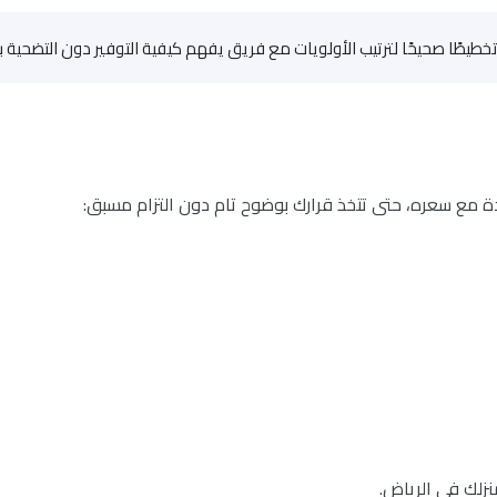
 تخطيطًا صحيحًا لترتيب الأولويات مع فريق يفهم كيفية التوفير دون التضحية ب
 حدة مع سعره، حتى تتخذ قرارك بوضوح تام دون التزام مسبق:
زلك في الرياض.