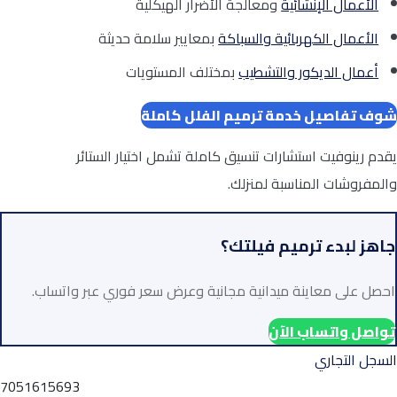
الأعمال الإنشائية
ومعالجة الأضرار الهيكلية
الأعمال الكهربائية والسباكة
بمعايير سلامة حديثة
أعمال الديكور والتشطيب
بمختلف المستويات
شوف تفاصيل خدمة ترميم الفلل كاملة
يقدم رينوفيت استشارات تنسيق كاملة تشمل اختيار الستائر
والمفروشات المناسبة لمنزلك.
جاهز لبدء ترميم فيلتك؟
احصل على معاينة ميدانية مجانية وعرض سعر فوري عبر واتساب.
تواصل واتساب الآن
السجل التجاري
7051615693