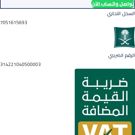
تواصل واتساب الآن
السجل التجاري
7051615693
الرقم الضريبي
314221040500003